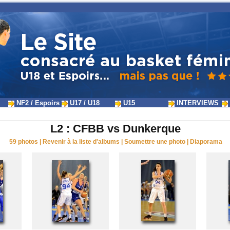
NF2 / Espoirs
U17 / U18
U15
INTERVIEWS
L2 : CFBB vs Dunkerque
59 photos
|
Revenir à la liste d'albums
|
Soumettre une photo
|
Diaporama