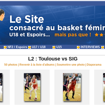
NF2 / Espoirs
U17 / U18
U15
INTERVIEWS
L2 : Toulouse vs SIG
50 photos
|
Revenir à la liste d'albums
|
Soumettre une photo
|
Diaporama