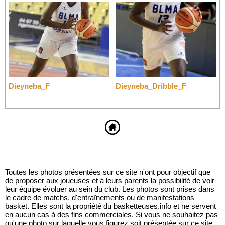
Dieyneba_F
Dieyneba_Dribble_F
Toutes les photos présentées sur ce site n'ont pour objectif que
de proposer aux joueuses et à leurs parents la possibilité de voir
leur équipe évoluer au sein du club. Les photos sont prises dans
le cadre de matchs, d'entraînements ou de manifestations
basket. Elles sont la propriété du basketteuses.info et ne servent
en aucun cas à des fins commerciales. Si vous ne souhaitez pas
qu'une photo sur laquelle vous figurez soit présentée sur ce site,