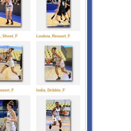
_Shoot_F
Loubna_Ressort_F
Resort_F
India_Dribble_F