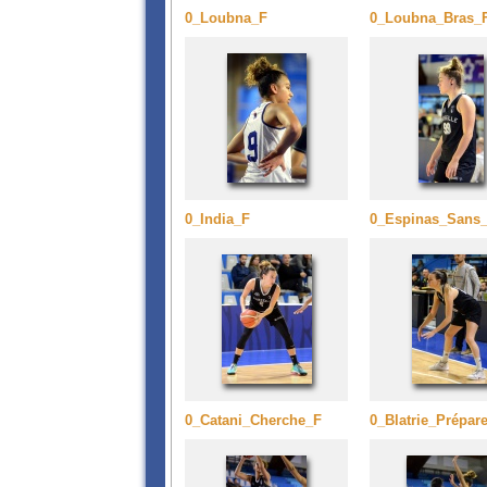
0_Loubna_F
0_Loubna_Bras_
0_India_F
0_Espinas_Sans_
0_Catani_Cherche_F
0_Blatrie_Prépar