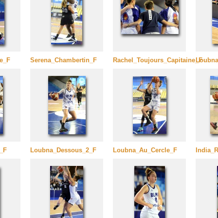
ue_F
Serena_Chambertin_F
Rachel_Toujours_Capitaine_F
Loubna
_F
Loubna_Dessous_2_F
Loubna_Au_Cercle_F
India_