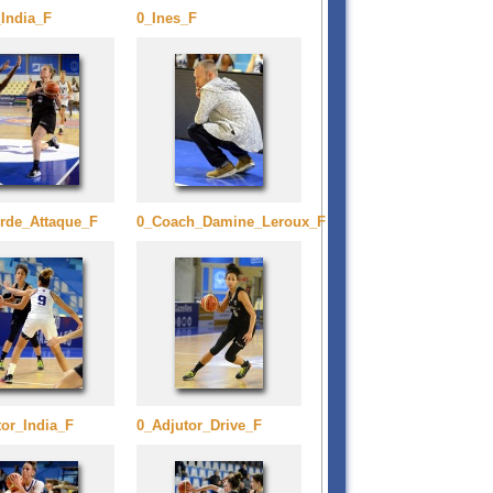
_India_F
0_Ines_F
rde_Attaque_F
0_Coach_Damine_Leroux_F
tor_India_F
0_Adjutor_Drive_F