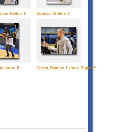
Sans_Ballon_F
Dounya_Dribble_F
ba_Arme_F
Coach_Damine_Leroux_Signe_F