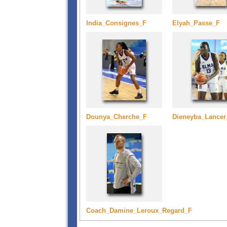
India_Consignes_F
Elyah_Passe_F
Dounya_Cherche_F
Dieneyba_Lancer
Coach_Damine_Leroux_Regard_F