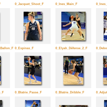
F
0_Jacquet_Shoot_F
0_Ines_Main_F
0_Ines
Ballon_F
0_Espinas_F
0_Elyah_Défense_2_F
0_Debo
e_F
0_Blatrie_Passe_F
0_Blatrie_Dribble_F
0_Adju