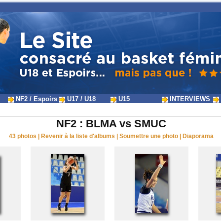
NF2 / Espoirs
U17 / U18
U15
INTERVIEWS
NF2 : BLMA vs SMUC
43 photos
|
Revenir à la liste d'albums
|
Soumettre une photo
|
Diaporama