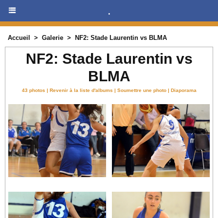
.
Accueil
>
Galerie
>
NF2: Stade Laurentin vs BLMA
NF2: Stade Laurentin vs
BLMA
43 photos
|
Revenir à la liste d'albums
|
Soumettre une photo
|
Diaporama