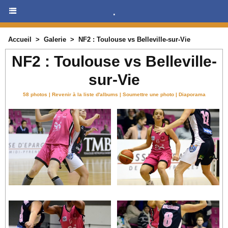
.
Accueil
>
Galerie
>
NF2 : Toulouse vs Belleville-sur-Vie
NF2 : Toulouse vs Belleville-
sur-Vie
58 photos
|
Revenir à la liste d'albums
|
Soumettre une photo
|
Diaporama