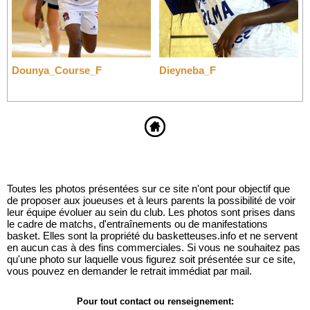
Dounya_Course_F
Dieyneba_F
Toutes les photos présentées sur ce site n'ont pour objectif que
de proposer aux joueuses et à leurs parents la possibilité de voir
leur équipe évoluer au sein du club. Les photos sont prises dans
le cadre de matchs, d'entraînements ou de manifestations
basket. Elles sont la propriété du basketteuses.info et ne servent
en aucun cas à des fins commerciales. Si vous ne souhaitez pas
qu'une photo sur laquelle vous figurez soit présentée sur ce site,
vous pouvez en demander le retrait immédiat par mail.
Pour tout contact ou renseignement: