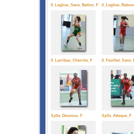
0_Leglise_Sans_Ballon_F
0_Leglise_Rebon
0_Larribau_Cherche_F
0_Feuillet_Sans_
Sylla_Dessous_F
Sylla_Attaque_F