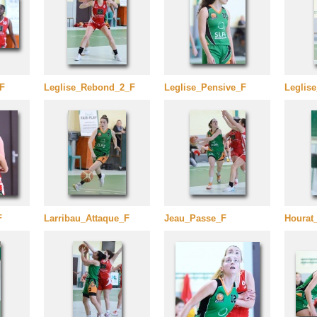
F
Leglise_Rebond_2_F
Leglise_Pensive_F
Leglis
F
Larribau_Attaque_F
Jeau_Passe_F
Hourat