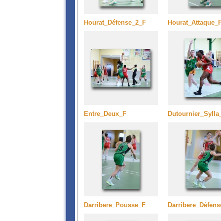
Hourat_Défense_2_F
Hourat_Attaque_
Entre_Deux_F
Dutournier_Sylla
Darribere_Pousse_F
Darribere_Défens