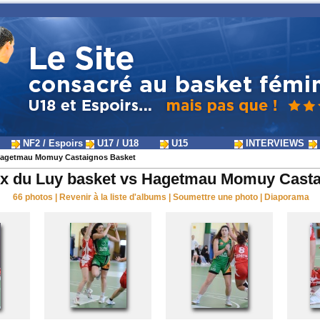
NF2 / Espoirs
U17 / U18
U15
INTERVIEWS
 Hagetmau Momuy Castaignos Basket
ux du Luy basket vs Hagetmau Momuy Casta
66 photos
|
Revenir à la liste d'albums
|
Soumettre une photo
|
Diaporama