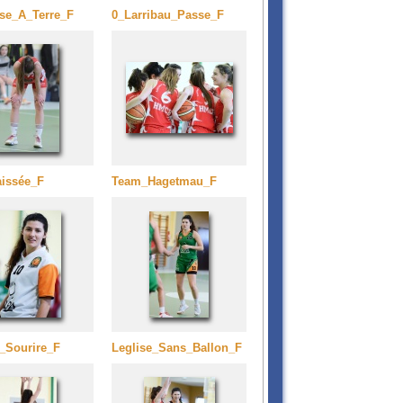
ise_A_Terre_F
0_Larribau_Passe_F
aissée_F
Team_Hagetmau_F
e_Sourire_F
Leglise_Sans_Ballon_F