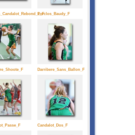
s_Candalot_Rebond_2_F
Forclos_Baudy_F
ere_Shoote_F
Darribere_Sans_Ballon_F
ot_Passe_F
Candalot_Dos_F