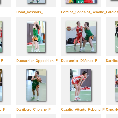
F
Horat_Dessous_F
Forclos_Candalot_Rebond_F
Forclo
_F
Dutournier_Opposition_F
Dutournier_Défense_F
Darrib
e_F
Darribere_Cherche_F
Cazalis_Attente_Rebond_F
Candal