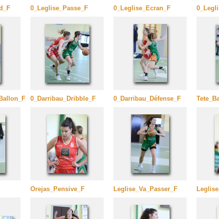
d_F
0_Leglise_Passe_F
0_Leglise_Ecran_F
0_Legl
Ballon_F
0_Darribau_Dribble_F
0_Darribau_Défense_F
Tete_B
Orejas_Pensive_F
Leglise_Va_Passer_F
Leglis