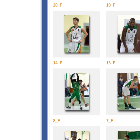
20_F
19_F
14_F
13_F
8_F
7_F