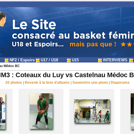
NF2 / Espoirs
U17 / U18
U15
INTERVIEWS
nau Médoc BC
M3 : Coteaux du Luy vs Castelnau Médoc 
20 photos
|
Revenir à la liste d'albums
|
Soumettre une photo
|
Diaporama