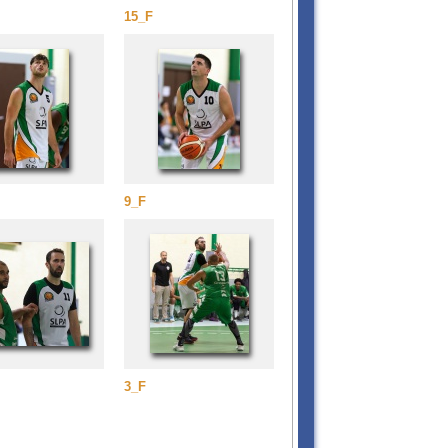
15_F
9_F
3_F