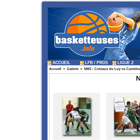
ACCUEIL
LFB / PROS
LIGUE 2
Accueil
>
Galerie
>
NM3 : Coteaux du Luy vs Castel
N