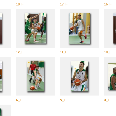
18_F
17_F
16_F
12_F
11_F
10_F
6_F
5_F
4_F