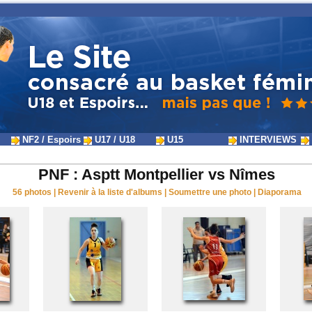
NF2 / Espoirs
U17 / U18
U15
INTERVIEWS
PNF : Asptt Montpellier vs Nîmes
56 photos
|
Revenir à la liste d'albums
|
Soumettre une photo
|
Diaporama