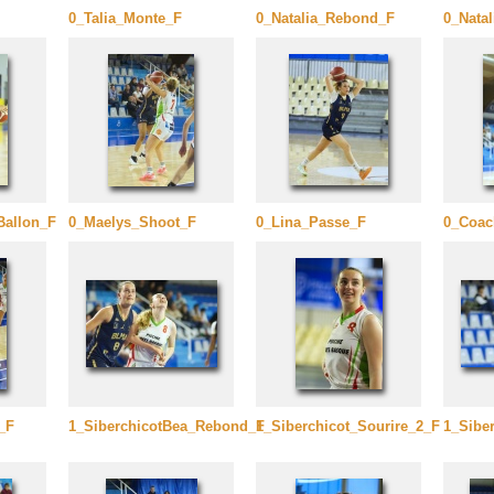
0_Talia_Monte_F
0_Natalia_Rebond_F
0_Nata
Ballon_F
0_Maelys_Shoot_F
0_Lina_Passe_F
0_Coac
_F
1_SiberchicotBea_Rebond_F
1_Siberchicot_Sourire_2_F
1_Sibe