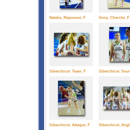
Natalia_Repousse_F
Gony_Cherche_F
Siberchicot_Team_F
Siberchicot_Sour
Siberchicot_Attaque_F
Siberchicot_Ang