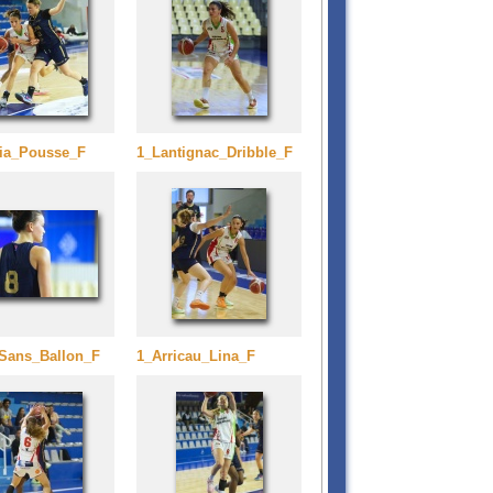
lia_Pousse_F
1_Lantignac_Dribble_F
Sans_Ballon_F
1_Arricau_Lina_F