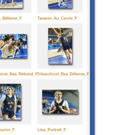
s_Défense_F
Tavares_Au_Cercle_F
hicot_Bea_Rebond_F
Siberchicot_Bea_Défense_F
ourire_F
Lina_Portrait_F