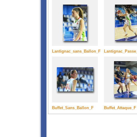
Lantignac_sans_Ballon_F
Lantignac_Passe
Buffet_Sans_Ballon_F
Buffet_Attaque_F