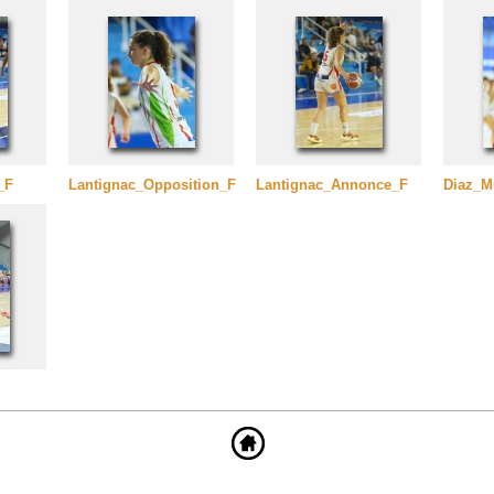
_F
Lantignac_Opposition_F
Lantignac_Annonce_F
Diaz_M