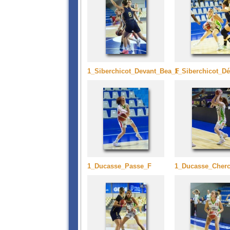
1_Siberchicot_Devant_Bea_F
1_Siberchicot_Dé
1_Ducasse_Passe_F
1_Ducasse_Cher