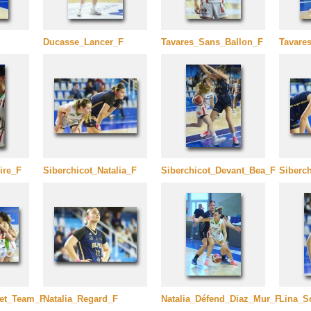
Ducasse_Lancer_F
Tavares_Sans_Ballon_F
Tavare
ire_F
Siberchicot_Natalia_F
Siberchicot_Devant_Bea_F
Siberc
let_Team_F
Natalia_Regard_F
Natalia_Défend_Diaz_Mur_F
Lina_S