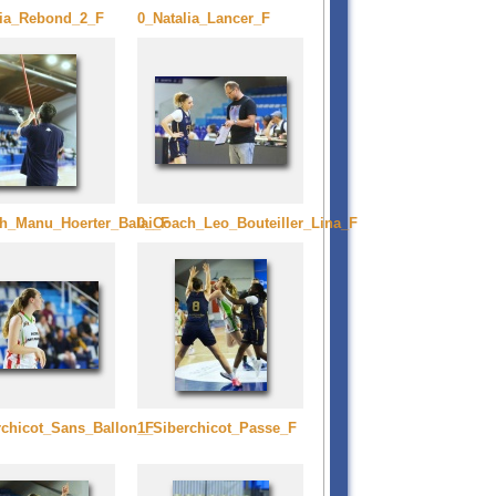
lia_Rebond_2_F
0_Natalia_Lancer_F
h_Manu_Hoerter_Balai_F
0_Coach_Leo_Bouteiller_Lina_F
rchicot_Sans_Ballon_F
1_Siberchicot_Passe_F