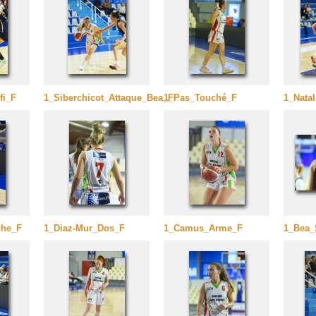
fi_F
1_Siberchicot_Attaque_Bea_F
1_Pas_Touché_F
1_Nata
che_F
1_Diaz-Mur_Dos_F
1_Camus_Arme_F
1_Bea_