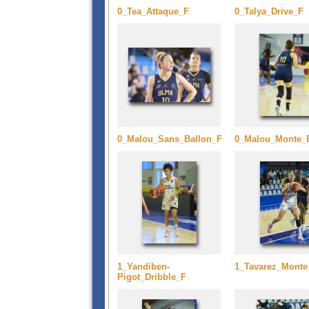
0_Tea_Attaque_F
0_Talya_Drive_F
0_Malou_Sans_Ballon_F
0_Malou_Monte_
1_Yandiben-
1_Tavarez_Monte
Pigot_Dribble_F