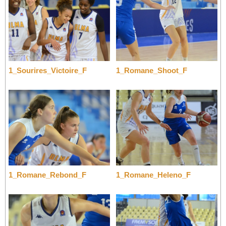
1_Sourires_Victoire_F
1_Romane_Shoot_F
1_Romane_Rebond_F
1_Romane_Heleno_F