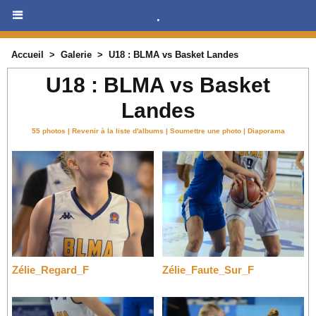
.
Accueil
>
Galerie
>
U18 : BLMA vs Basket Landes
U18 : BLMA vs Basket
Landes
55 photos
|
Revenir à la liste d'albums
|
Soumettre une photo
|
Diaporama
Zélie_Regard_F
Zélie_Faute_Sur_F