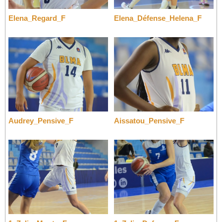
Elena_Regard_F
Elena_Défense_Helena_F
Audrey_Pensive_F
Aissatou_Pensive_F