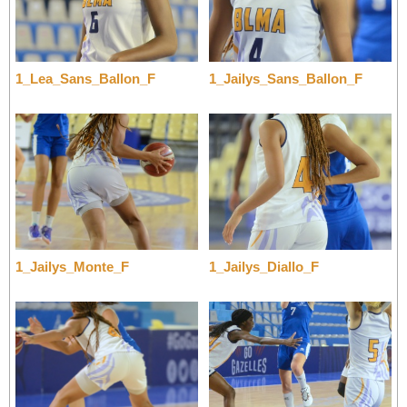
1_Lea_Sans_Ballon_F
1_Jailys_Sans_Ballon_F
1_Jailys_Monte_F
1_Jailys_Diallo_F