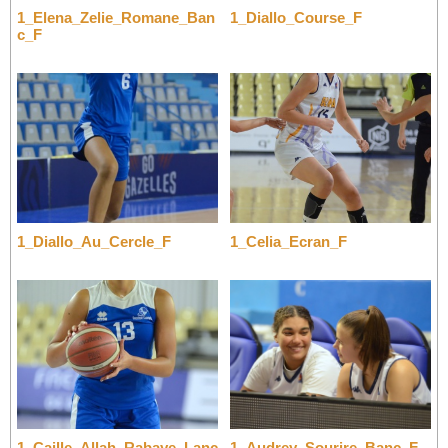
1_Elena_Zelie_Romane_Ban
1_Diallo_Course_F
c_F
1_Diallo_Au_Cercle_F
1_Celia_Ecran_F
1_Caille_Allah_Rabaye_Lanc
1_Audrey_Sourire_Banc_F