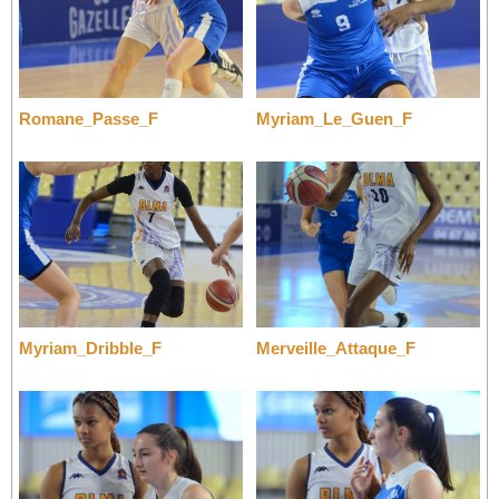
Romane_Passe_F
Myriam_Le_Guen_F
Myriam_Dribble_F
Merveille_Attaque_F