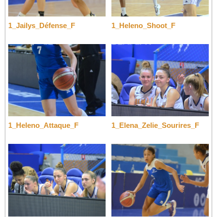
1_Jailys_Défense_F
1_Heleno_Shoot_F
1_Heleno_Attaque_F
1_Elena_Zelie_Sourires_F