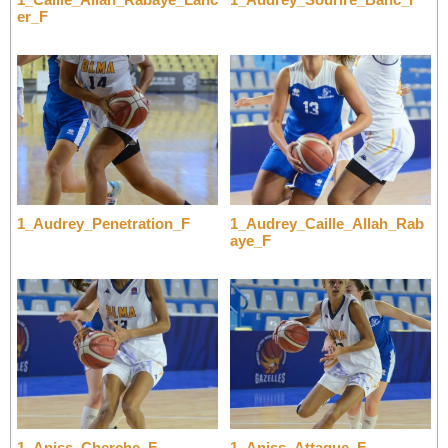
er_F
1_Audrey_Penetration_F
1_Audrey_Caille_Allah_Rab
aye_F
1_Aniss_Cherche_F
1_Aniss_Attaque_F