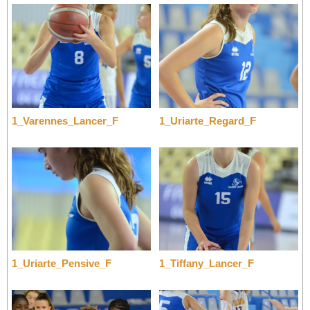
1_Varennes_Lancer_F
1_Uriarte_Regard_F
1_Uriarte_Pensive_F
1_Tiffany_Lancer_F