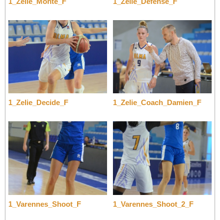
1_Zelie_Monte_F
1_Zelie_Defense_F
1_Zelie_Decide_F
1_Zelie_Coach_Damien_F
1_Varennes_Shoot_F
1_Varennes_Shoot_2_F