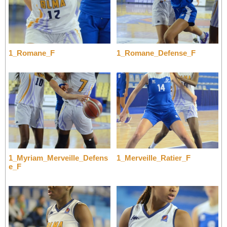
1_Romane_F
1_Romane_Defense_F
1_Myriam_Merveille_Defens
1_Merveille_Ratier_F
e_F