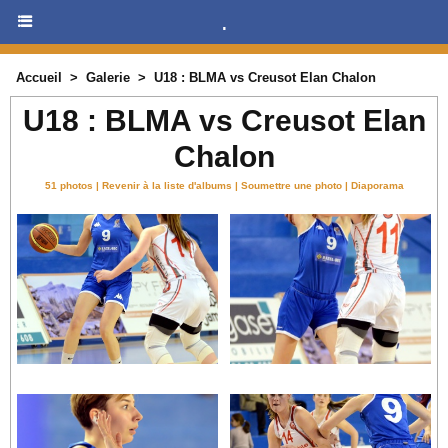
.
Accueil
>
Galerie
>
U18 : BLMA vs Creusot Elan Chalon
U18 : BLMA vs Creusot Elan
Chalon
51 photos
|
Revenir à la liste d'albums
|
Soumettre une photo
|
Diaporama