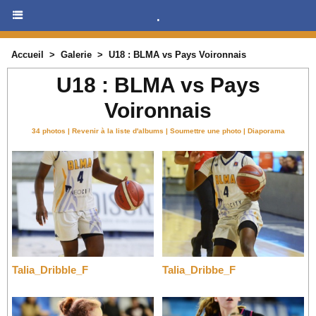
.
Accueil
>
Galerie
>
U18 : BLMA vs Pays Voironnais
U18 : BLMA vs Pays
Voironnais
34 photos
|
Revenir à la liste d'albums
|
Soumettre une photo
|
Diaporama
Talia_Dribble_F
Talia_Dribbe_F