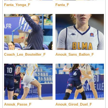
Fanta_Yonga_F
Fanta_F
Coach_Leo_Bouteiller_F
Anouk_Sans_Ballon_F
Anouk_Passe_F
Anouk_Girod_Duel_F