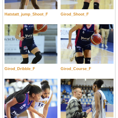
Hatstatt_jump_Shoot_F
Girod_Shoot_F
Girod_Dribble_F
Girod_Course_F