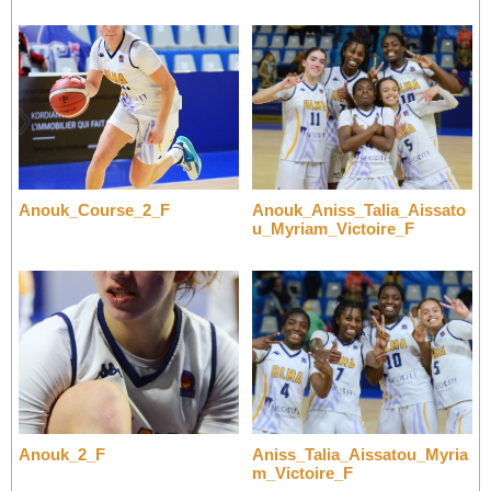
Anouk_Course_2_F
Anouk_Aniss_Talia_Aissato
u_Myriam_Victoire_F
Anouk_2_F
Aniss_Talia_Aissatou_Myria
m_Victoire_F