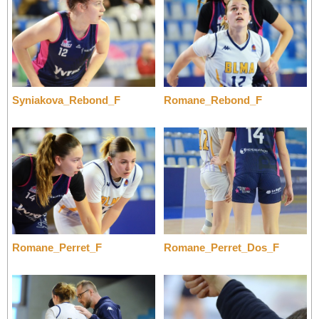
Syniakova_Rebond_F
Romane_Rebond_F
Romane_Perret_F
Romane_Perret_Dos_F