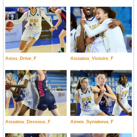
Aniss_Drive_F
Aissatou_Victoire_F
Aissatou_Dessous_F
Aimee_Syniakova_F