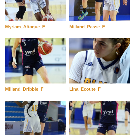
Myriam_Attaque_F
Milland_Passe_F
Milland_Dribble_F
Lina_Ecoute_F