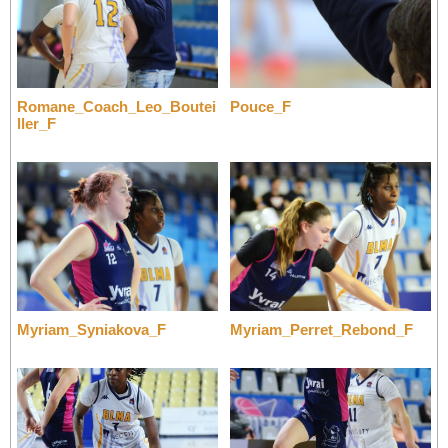
Romane_Coach_Leo_Boutei
Pouce_F
ller_F
Myriam_Syniakova_F
Myriam_Perret_Rebond_F