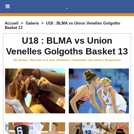
.
Accueil
>
Galerie
>
U18 : BLMA vs Union Venelles Golgoths
Basket 13
U18 : BLMA vs Union
Venelles Golgoths Basket 13
49 photos
|
Revenir à la liste d'albums
|
Soumettre une photo
|
Diaporama