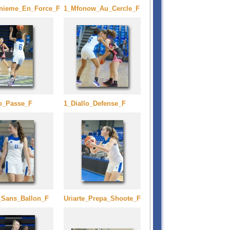
nieme_En_Force_F
1_Mfonow_Au_Cercle_F
lo_Passe_F
1_Diallo_Defense_F
e_Sans_Ballon_F
Uriarte_Prepa_Shoote_F