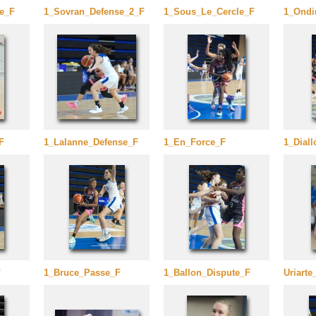
e_F
1_Sovran_Defense_2_F
1_Sous_Le_Cercle_F
1_Ondi
F
1_Lalanne_Defense_F
1_En_Force_F
1_Dial
F
1_Bruce_Passe_F
1_Ballon_Dispute_F
Uriart