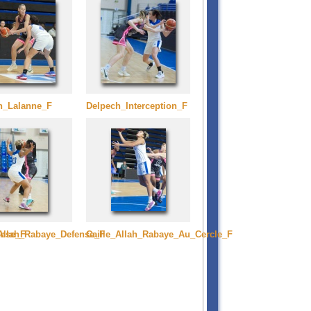
h_Lalanne_F
Delpech_Interception_F
ense_F
_Allah_Rabaye_Defense_F
Caille_Allah_Rabaye_Au_Cercle_F