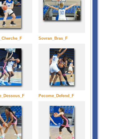
_Cherche_F
Sovran_Bras_F
e_Dessous_F
Pecome_Defend_F