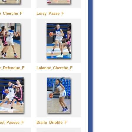
_Cherche_F
Loisy_Passe_F
e_Defendue_F
Lalanne_Cherche_F
_est_Passee_F
Diallo_Dribble_F