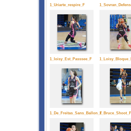
1_Uriarte_respire_F
1_Sovran_Defens
1_loisy_Est_Passsee_F
1_Loisy_Bloque_
1_De_Freitas_Sans_Ballon_F
1_Bruce_Shoot_