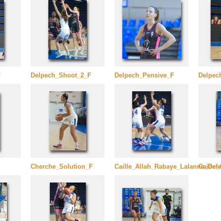
F
Delpech_Shoot_2_F
Delpech_Pensive_F
Delpec
Cherche_Solution_F
Caille_Allah_Rabaye_Lalanne_Def
Caille