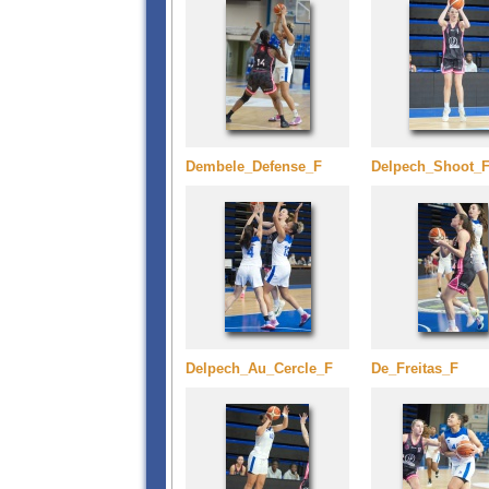
Dembele_Defense_F
Delpech_Shoot_
Delpech_Au_Cercle_F
De_Freitas_F