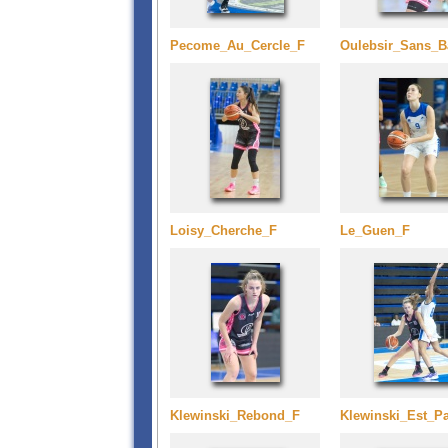
Pecome_Au_Cercle_F
Oulebsir_Sans_B
Loisy_Cherche_F
Le_Guen_F
Klewinski_Rebond_F
Klewinski_Est_P