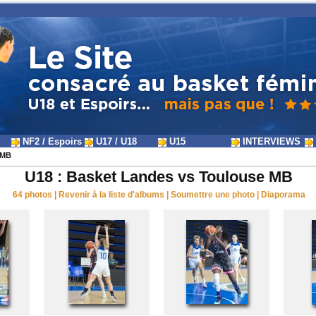
NF2 / Espoirs
U17 / U18
U15
INTERVIEWS
 MB
U18 : Basket Landes vs Toulouse MB
64 photos
|
Revenir à la liste d'albums
|
Soumettre une photo
|
Diaporama