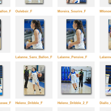
allon_F
Oulebsir_F
Moreira_Sourire_F
Mfonow
Lalanne_Sans_Ballon_F
Lalanne_Pensive_F
Lalann
assee_F
Heleno_Dribble_F
Heleno_Dribble_2_F
Diallo