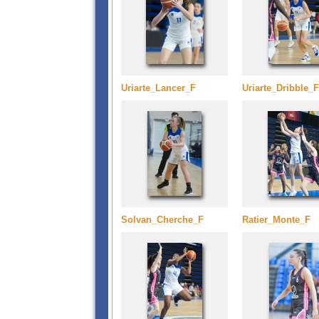
Uriarte_Lancer_F
Uriarte_Dribble_F
Solvan_Cherche_F
Ratier_Monte_F