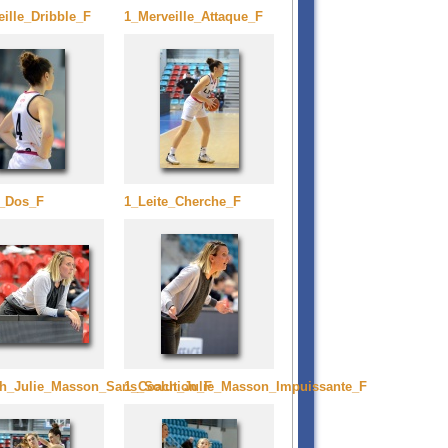
ille_Dribble_F
1_Merveille_Attaque_F
e_Dos_F
1_Leite_Cherche_F
h_Julie_Masson_Sans_Solution_F
1_Coach_Julie_Masson_Impuissante_F