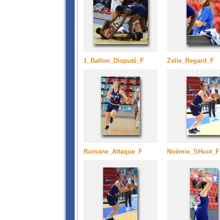
1_Ballon_Disputé_F
Zelie_Regard_F
Romane_Attaque_F
Noémie_SHoot_F