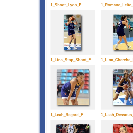
1_Shoot_Lyon_F
1_Romane_Leite
1_Lina_Stop_Shoot_F
1_Lina_Cherche_
1_Leah_Regard_F
1_Leah_Dessous