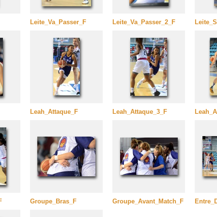
Leite_Va_Passer_F
Leite_Va_Passer_2_F
Leite_
Leah_Attaque_F
Leah_Attaque_3_F
Leah_A
F
Groupe_Bras_F
Groupe_Avant_Match_F
Entre_