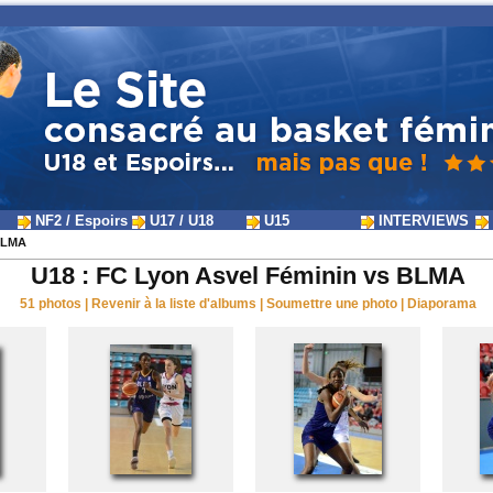
NF2 / Espoirs
U17 / U18
U15
INTERVIEWS
 BLMA
U18 : FC Lyon Asvel Féminin vs BLMA
51 photos
|
Revenir à la liste d'albums
|
Soumettre une photo
|
Diaporama