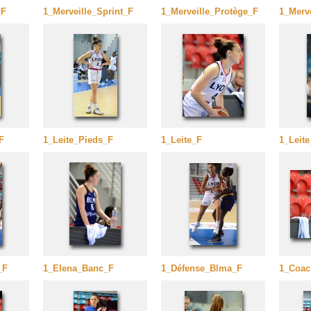
_F
1_Merveille_Sprint_F
1_Merveille_Protège_F
1_Merve
F
1_Leite_Pieds_F
1_Leite_F
1_Leit
_F
1_Elena_Banc_F
1_Défense_Blma_F
1_Coac