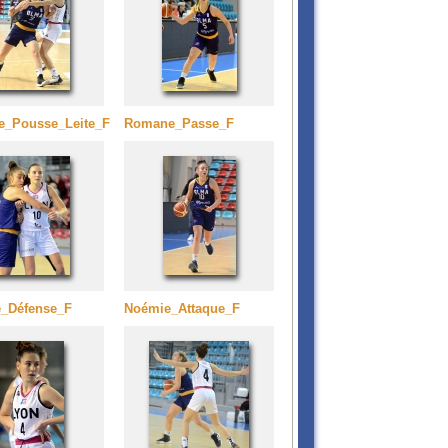
_Pousse_Leite_F
Romane_Passe_F
_Défense_F
Noémie_Attaque_F