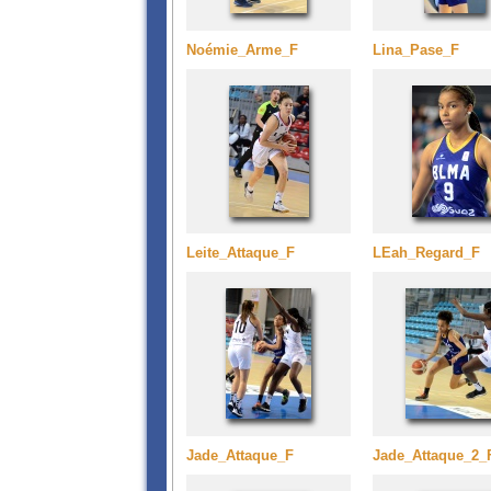
Noémie_Arme_F
Lina_Pase_F
Leite_Attaque_F
LEah_Regard_F
Jade_Attaque_F
Jade_Attaque_2_