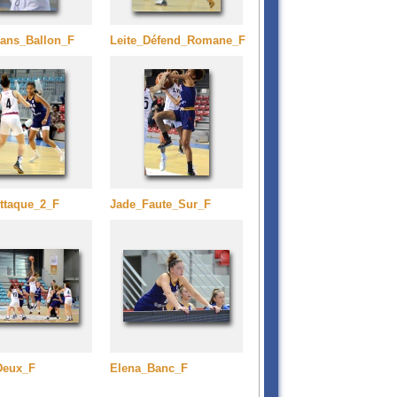
Sans_Ballon_F
Leite_Défend_Romane_F
ttaque_2_F
Jade_Faute_Sur_F
Deux_F
Elena_Banc_F