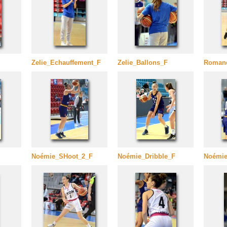
Zelie_Echauffement_F
Zelie_Ballons_F
Romane
Noémie_SHoot_2_F
Noémie_Dribble_F
Noémie