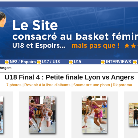
NF2 / Espoirs
U17 / U18
U15
INTERVIEWS
s Angers
U18 Final 4 : Petite finale Lyon vs Angers
7 photos
|
Revenir à la liste d'albums
|
Soumettre une photo
|
Diaporama