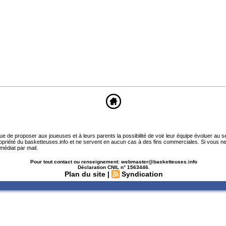
que de proposer aux joueuses et à leurs parents la possibilité de voir leur équipe évoluer au 
ropriété du basketteuses.info et ne servent en aucun cas à des fins commerciales. Si vous ne
médiat par mail.
Pour tout contact ou renseignement: webmaster@basketteuses.info
Déclaration CNIL n° 1563446.
Plan du site
|
Syndication