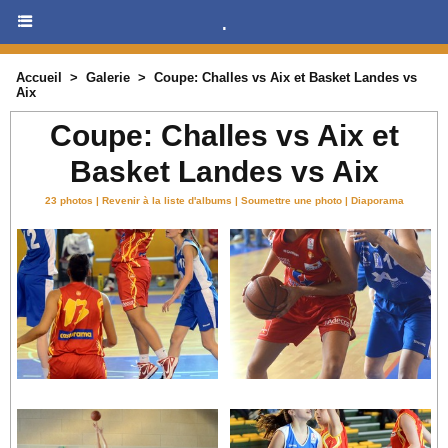
.
Accueil
>
Galerie
>
Coupe: Challes vs Aix et Basket Landes vs
Aix
Coupe: Challes vs Aix et
Basket Landes vs Aix
23 photos
|
Revenir à la liste d'albums
|
Soumettre une photo
|
Diaporama