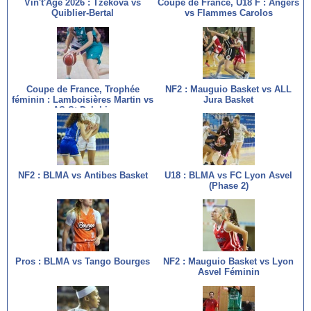
Vin't'Age 2026 : Tzekova vs
Coupe de France, U18 F : Angers
Quiblier-Bertal
vs Flammes Carolos
Coupe de France, Trophée
NF2 : Mauguio Basket vs ALL
féminin : Lamboisières Martin vs
Jura Basket
AS St Delphin
NF2 : BLMA vs Antibes Basket
U18 : BLMA vs FC Lyon Asvel
(Phase 2)
Pros : BLMA vs Tango Bourges
NF2 : Mauguio Basket vs Lyon
Asvel Féminin