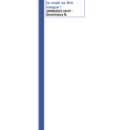
la route va être
longue !
29/06/2023 18:07 -
Dominique B.