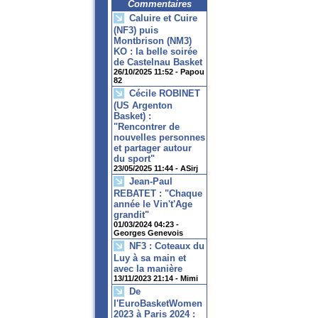
Commentaires
Caluire et Cuire
(NF3) puis
Montbrison (NM3)
KO : la belle soirée
de Castelnau Basket
26/10/2025 11:52 -
Papou
82
Cécile ROBINET
(US Argenton
Basket) :
"Rencontrer de
nouvelles personnes
et partager autour
du sport"
23/05/2025 11:44 -
ASirj
Jean-Paul
REBATET : "Chaque
année le Vin't'Age
grandit"
01/03/2024 04:23 -
Georges Genevois
NF3 : Coteaux du
Luy à sa main et
avec la manière
13/11/2023 21:14 -
Mimi
De
l'EuroBasketWomen
2023 à Paris 2024 :