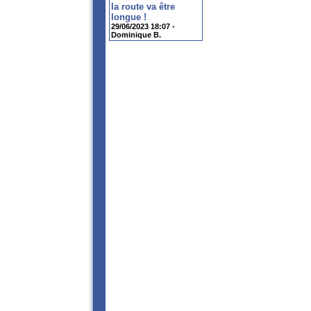
la route va être
longue !
29/06/2023 18:07 -
Dominique B.