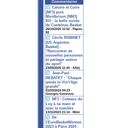
Commentaires
Caluire et Cuire
(NF3) puis
Montbrison (NM3)
KO : la belle soirée
de Castelnau Basket
26/10/2025 11:52 -
Papou
82
Cécile ROBINET
(US Argenton
Basket) :
"Rencontrer de
nouvelles personnes
et partager autour
du sport"
23/05/2025 11:44 -
ASirj
Jean-Paul
REBATET : "Chaque
année le Vin't'Age
grandit"
01/03/2024 04:23 -
Georges Genevois
NF3 : Coteaux du
Luy à sa main et
avec la manière
13/11/2023 21:14 -
Mimi
De
l'EuroBasketWomen
2023 à Paris 2024 :