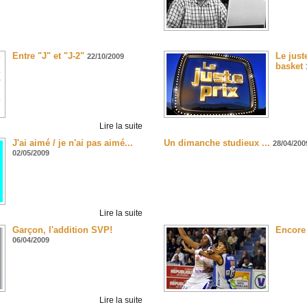
Entre "J" et "J-2"
Le just
22/10/2009
basket
Lire la suite
J'ai aimé / je n'ai pas aimé...
Un dimanche studieux ...
28/04/200
02/05/2009
Lire la suite
Garçon, l'addition SVP!
Encore 
06/04/2009
Lire la suite