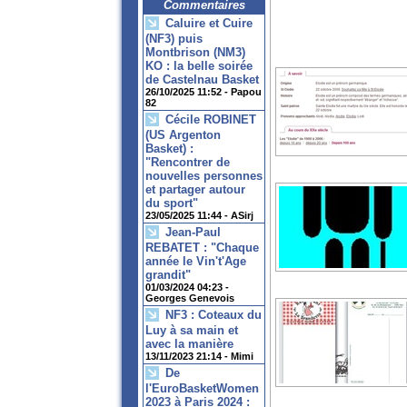
Commentaires
Caluire et Cuire
(NF3) puis
Montbrison (NM3)
KO : la belle soirée
de Castelnau Basket
26/10/2025 11:52 -
Papou
82
Cécile ROBINET
(US Argenton
Basket) :
"Rencontrer de
nouvelles personnes
et partager autour
du sport"
23/05/2025 11:44 -
ASirj
Jean-Paul
REBATET : "Chaque
année le Vin't'Age
grandit"
01/03/2024 04:23 -
Georges Genevois
NF3 : Coteaux du
Luy à sa main et
avec la manière
13/11/2023 21:14 -
Mimi
De
l'EuroBasketWomen
2023 à Paris 2024 :