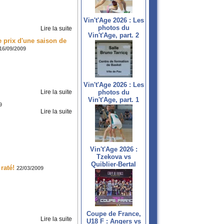
Vin't'Age 2026 : Les
photos du
Lire la suite
Vin't'Age, part. 2
e prix d'une saison de
16/09/2009
Vin't'Age 2026 : Les
Lire la suite
photos du
Vin't'Age, part. 1
9
Lire la suite
Vin't'Age 2026 :
Tzekova vs
Quiblier-Bertal
raté!
22/03/2009
Coupe de France,
Lire la suite
U18 F : Angers vs