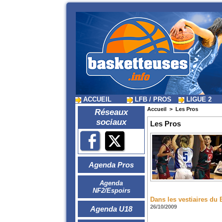
ACCUEIL
LFB / PROS
LIGUE 2
Accueil
>
Les Pros
Réseaux
sociaux
Les Pros
Agenda Pros
Agenda
NF2/Espoirs
Dans les vestiaires d
26/10/2009
Agenda U18