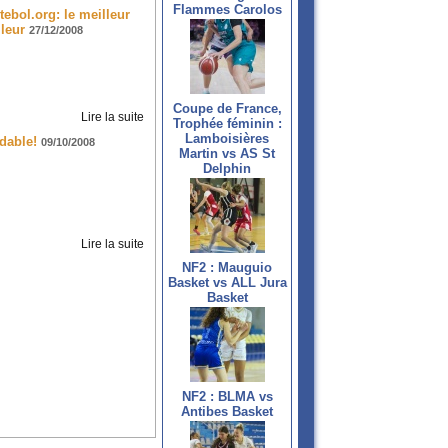
Flammes Carolos
ebol.org: le meilleur
leur
27/12/2008
Coupe de France,
Lire la suite
Trophée féminin :
Lamboisières
dable!
09/10/2008
Martin vs AS St
Delphin
Lire la suite
NF2 : Mauguio
Basket vs ALL Jura
Basket
NF2 : BLMA vs
Antibes Basket