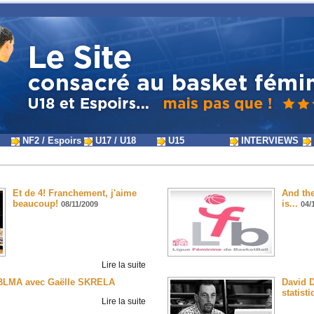
NF2 / Espoirs
U17 / U18
U15
INTERVIEWS
Et de 4! Franchement, j'aime
And the
beaucoup!
is...
08/11/2009
04/
Lire la suite
u BLMA avec Gaëlle SKRELA
David 
statist
Lire la suite