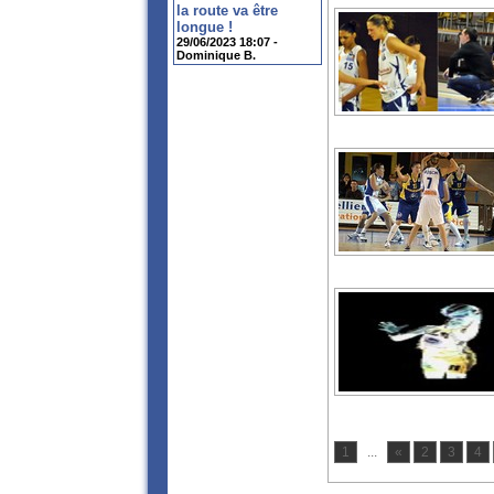
la route va être
longue !
29/06/2023 18:07 -
Dominique B.
1
...
«
2
3
4