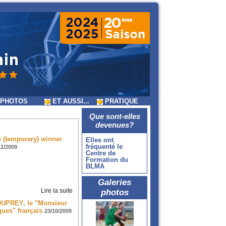
PHOTOS
ET AUSSI...
PRATIQUE
Que sont-elles
devenues?
 (temporary) winner
Elles ont
fréquenté le
11/2009
Centre de
Formation du
BLMA
Galeries
Lire la suite
photos
DUPREY, le "Monsieur
iques" français
23/10/2009