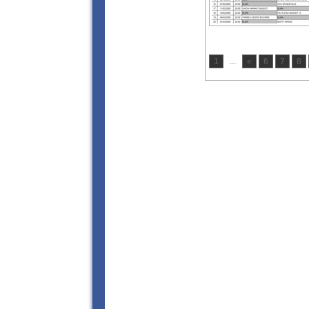
1
...
«
6
7
8