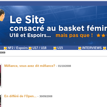
NF2 / Espoirs
U17 / U18
U15
INTERVIEWS
2009
Méfiance, vous avez dit méfiance?
-
01/10/2008
En différé de l'Open...
-
30/09/2008