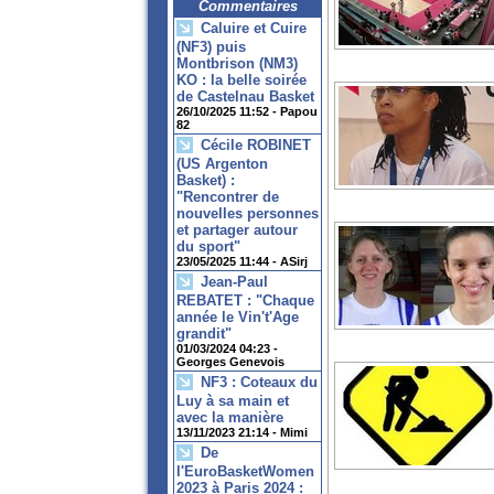
Commentaires
Caluire et Cuire
(NF3) puis
Montbrison (NM3)
KO : la belle soirée
de Castelnau Basket
26/10/2025 11:52 -
Papou
82
Cécile ROBINET
(US Argenton
Basket) :
"Rencontrer de
nouvelles personnes
et partager autour
du sport"
23/05/2025 11:44 -
ASirj
Jean-Paul
REBATET : "Chaque
année le Vin't'Age
grandit"
01/03/2024 04:23 -
Georges Genevois
NF3 : Coteaux du
Luy à sa main et
avec la manière
13/11/2023 21:14 -
Mimi
De
l'EuroBasketWomen
2023 à Paris 2024 :