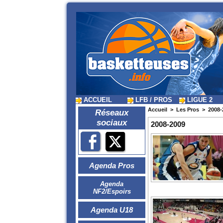
ACCUEIL
LFB / PROS
LIGUE 2
Accueil
>
Les Pros
>
2008-
Réseaux
sociaux
2008-2009
Agenda Pros
Agenda
NF2/Espoirs
Agenda U18