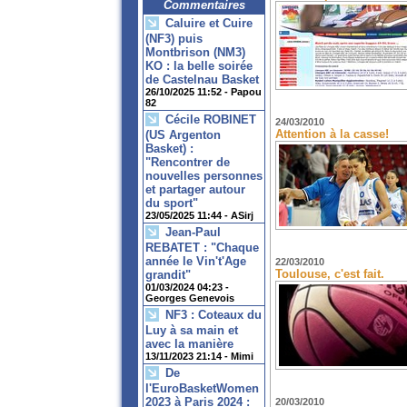
Commentaires
Caluire et Cuire
(NF3) puis
Montbrison (NM3)
KO : la belle soirée
de Castelnau Basket
26/10/2025 11:52 -
Papou
82
Cécile ROBINET
24/03/2010
Attention à la casse!
(US Argenton
Basket) :
"Rencontrer de
nouvelles personnes
et partager autour
du sport"
23/05/2025 11:44 -
ASirj
Jean-Paul
REBATET : "Chaque
année le Vin't'Age
22/03/2010
Toulouse, c'est fait.
grandit"
01/03/2024 04:23 -
Georges Genevois
NF3 : Coteaux du
Luy à sa main et
avec la manière
13/11/2023 21:14 -
Mimi
De
l'EuroBasketWomen
2023 à Paris 2024 :
20/03/2010