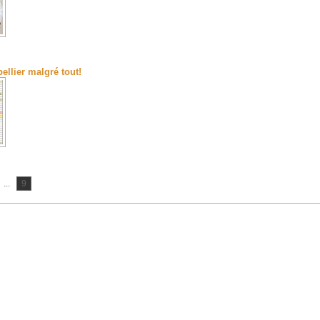
ellier malgré tout!
...
9