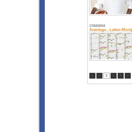
17/02/2010
Avantage...Lattes-Montp
1
2
3
4
5
»