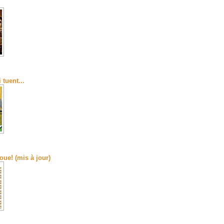
 tuent...
oue! (mis à jour)