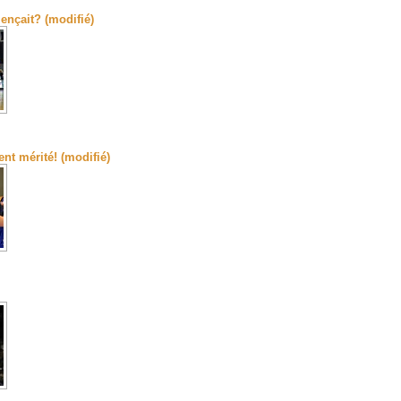
nçait? (modifié)
ent mérité! (modifié)