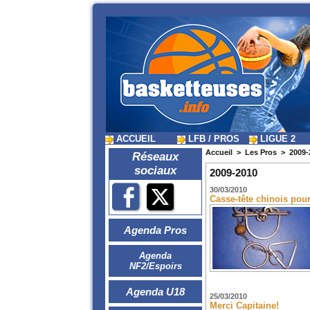
ACCUEIL
LFB / PROS
LIGUE 2
Accueil
>
Les Pros
>
2009-
Réseaux
sociaux
2009-2010
30/03/2010
Casse-tête chinois pour 
Agenda Pros
Agenda
NF2/Espoirs
Agenda U18
25/03/2010
Merci Capitaine!