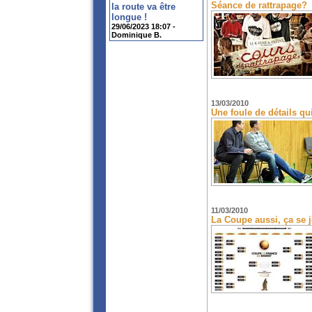
Séance de rattrapage?
la route va être
longue !
29/06/2023 18:07 -
Dominique B.
13/03/2010
Une foule de détails qui
11/03/2010
La Coupe aussi, ça se j