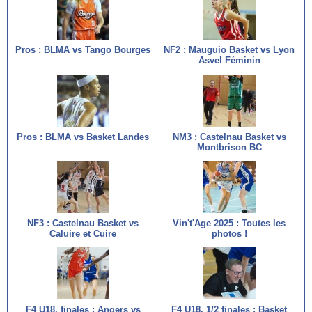
Pros : BLMA vs Tango Bourges
NF2 : Mauguio Basket vs Lyon
Asvel Féminin
Pros : BLMA vs Basket Landes
NM3 : Castelnau Basket vs
Montbrison BC
NF3 : Castelnau Basket vs
Vin't'Age 2025 : Toutes les
Caluire et Cuire
photos !
F4 U18, finales : Angers vs
F4 U18, 1/2 finales : Basket